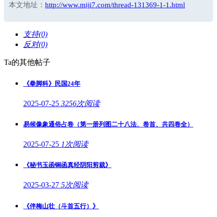
本文地址：
http://www.miji7.com/thread-131369-1-1.html
支持(0)
反对(0)
Ta的其他帖子
《拳脚科》民国24年
2025-07-25
3256次阅读
易候像象通俗占卷（第一册列图二十八法、卷首、共四卷全）
2025-07-25
1次阅读
《秘书玉函铜函真经阴阳剪裁》
2025-03-27
5次阅读
《伴梅山壮（斗首五行）》