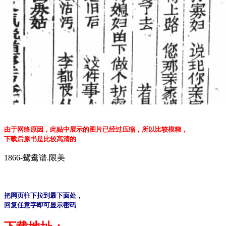
由于网络原因，此贴中展示的图片已经过压缩，所以比较模糊，
下载后原书是比较高清的
1866-鸳鸯谱.限美
把网页往下拉到最下面处，
回复任意字即可显示密码