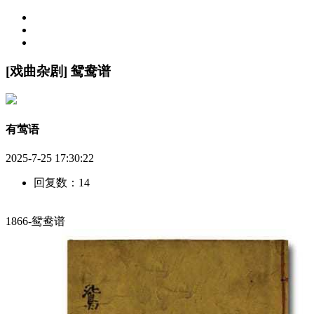
[戏曲杂剧] 鸳鸯谱
有莺语
2025-7-25 17:30:22
回复数：14
1866-鸳鸯谱