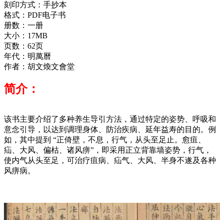
刻印方式：手抄本
格式：PDF电子书
册数：一册
大小：17MB
页数：62页
年代：
明萬曆
作者：
胡文煥文會堂
简介：
该书主要介绍了多种养生导引方法，通过特定的姿势、呼吸和
意念引导，以达到调理身体、防治疾病、延年益寿的目的。例
如，其中提到 “正倚壁，不息，行气，从头至足止。愈疽、
疝、大风、偏枯、诸风痹”，即采用正立背靠墙姿势，行气，
使内气从头至足，可治疗疽病、疝气、大风、半身不遂及各种
风痹病。