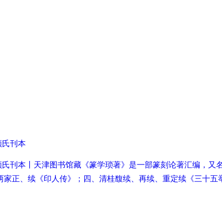
虞顾氏刊本
十年海虞顾氏刊本丨天津图书馆藏《篆学琐著》是一部篆刻论著汇编，
家正、续《印人传》；四、清桂馥续、再续、重定续《三十五举》等