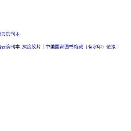
堂熊云滨刊本
宏远堂熊云滨刊本. 灰度胶片丨中国国家图书馆藏（有水印）链接：