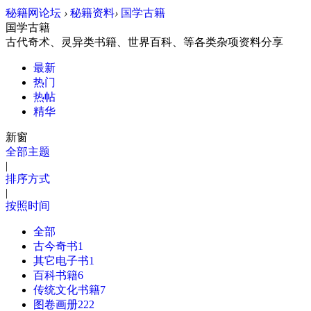
秘籍网
论坛
›
秘籍资料
›
国学古籍
国学古籍
古代奇术、灵异类书籍、世界百科、等各类杂项资料分享
最新
热门
热帖
精华
新窗
全部主题
|
排序方式
|
按照时间
全部
古今奇书
1
其它电子书
1
百科书籍
6
传统文化书籍
7
图卷画册
222