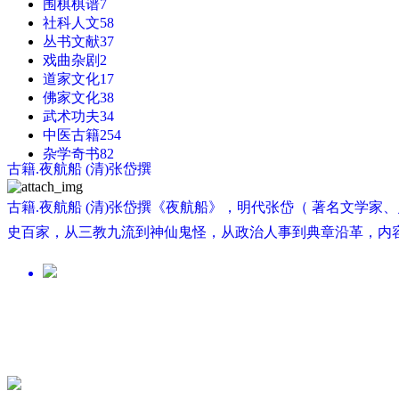
围棋棋谱
7
社科人文
58
丛书文献
37
戏曲杂剧
2
道家文化
17
佛家文化
38
武术功夫
34
中医古籍
254
杂学奇书
82
古籍.夜航船 (清)张岱撰
古籍.夜航船 (清)张岱撰《夜航船》，明代张岱（ 著名文学
史百家，从三教九流到神仙鬼怪，从政治人事到典章沿革，内容广