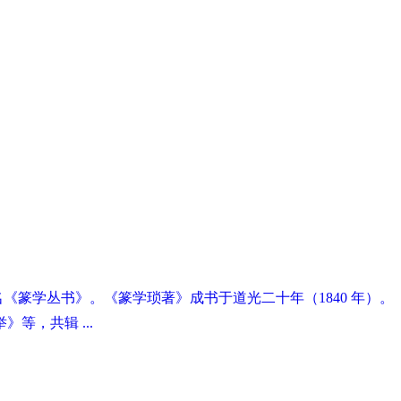
又名《篆学丛书》。《篆学琐著》成书于道光二十年（1840 年）。
，共辑 ...