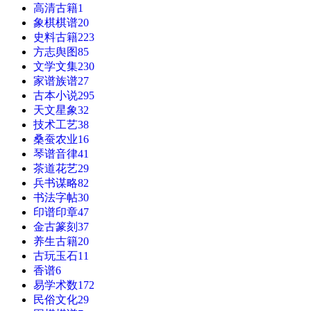
高清古籍
1
象棋棋谱
20
史料古籍
223
方志舆图
85
文学文集
230
家谱族谱
27
古本小说
295
天文星象
32
技术工艺
38
桑蚕农业
16
琴谱音律
41
茶道花艺
29
兵书谋略
82
书法字帖
30
印谱印章
47
金古篆刻
37
养生古籍
20
古玩玉石
11
香谱
6
易学术数
172
民俗文化
29