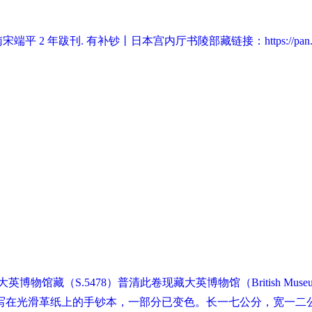
端平 2 年跋刊. 有补钞丨日本宫内厅书陵部藏链接：https://pan.baidu
大英博物馆藏（S.5478）普清此卷现藏大英博物馆（British M
在光滑革纸上的手钞本，一部分已变色。长一七公分，宽一二公分，