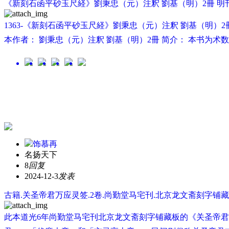
《新刻石函平砂玉尺経》劉秉忠（元）注釈 劉基（明）2冊 明
1363-《新刻石函平砂玉尺経》劉秉忠（元）注釈 劉基（明）2
本作者： 劉秉忠（元）注釈 劉基（明）2冊 简介： 本书为术
饰慕再
名扬天下
8
回复
2024-12-3
发表
古籍.关圣帝君万应灵签.2卷.尚勤堂马宅刊.北京龙文斋刻字铺藏
此本道光6年尚勤堂马宅刊北京龙文斋刻字铺藏板的《关圣帝