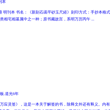
刊本
冊 明刊本 书名：《新刻石函平砂玉尺経》刻印方式：手抄本格式：
数类相宅相墓属中之一种；原书藏故宫，系明万历丙午 ...
板.道光6年
君万应灵签》，这是一本关于解签的书，除释文外还有释义。内