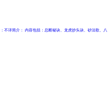
详作者：不详简介： 内容包括：总断秘诀、龙虎抄头诀、砂法歌、八