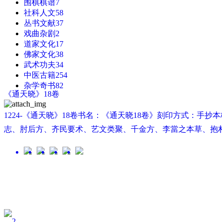
围棋棋谱
7
社科人文
58
丛书文献
37
戏曲杂剧
2
道家文化
17
佛家文化
38
武术功夫
34
中医古籍
254
杂学奇书
82
《通天晓》18卷
1224-《通天晓》18卷书名：《通天晓18卷》刻印方式：手
志、肘后方、齐民要术、艺文类聚、千金方、李當之本草、抱朴子
...
2