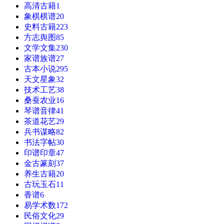
高清古籍
1
象棋棋谱
20
史料古籍
223
方志舆图
85
文学文集
230
家谱族谱
27
古本小说
295
天文星象
32
技术工艺
38
桑蚕农业
16
琴谱音律
41
茶道花艺
29
兵书谋略
82
书法字帖
30
印谱印章
47
金古篆刻
37
养生古籍
20
古玩玉石
11
香谱
6
易学术数
172
民俗文化
29