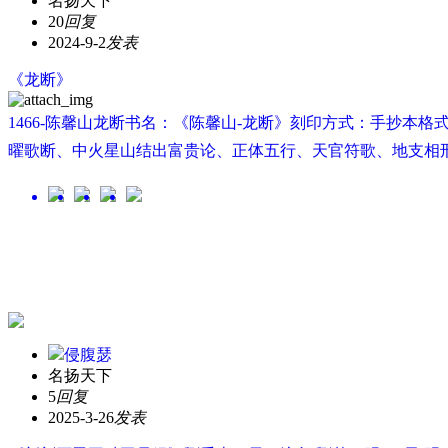
名扬天下
20
回复
2024-9-2
发表
《龙断》
1466-陈馨山龙断书名：《陈馨山-龙断》刻印方式：手抄本格
曜歌断、中火星山结出富贵论、正体五行、天官符歌、地支相刑、
侵腹瑟
名扬天下
5
回复
2025-3-26
发表