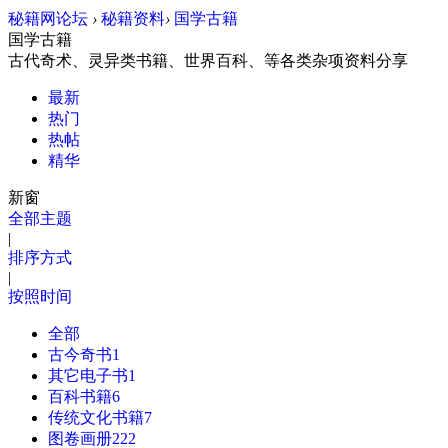
秘籍网
论坛
›
秘籍资料
›
国学古籍
国学古籍
古代奇术、灵异类书籍、世界百科、等各类杂项资料分享
最新
热门
热帖
精华
新窗
全部主题
|
排序方式
|
按照时间
全部
古今奇书
1
其它电子书
1
百科书籍
6
传统文化书籍
7
图卷画册
222