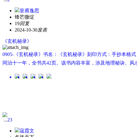
皇甫逸思
锋芒微绽
19
回复
2024-10-30
发表
《玄机秘录》
0905-《玄机秘录》书名：《玄机秘录》刻印方式：手抄本格
同治十一年，全书共42页。该书内容丰富，涉及地理秘诀、风水
...
2
3
寇霞文